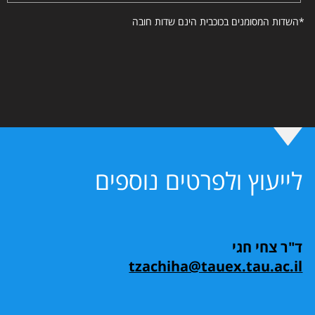
*השדות המסומנים בכוכבית הינם שדות חובה
לייעוץ ולפרטים נוספים
ד"ר צחי חגי
tzachiha@tauex.tau.ac.il