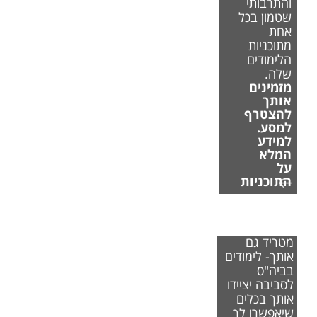
והתרבותי
שטמון בכל
אחת
מתוכניות
הלימודים
שלה.
מזמינים
אותך
להצטרף
למסע.
למידע
המלא
על
התוכניות
אם משבר
האקלים
מטריד גם
אותך- לימודים
בביה"ס
לסביבה יציידו
אותך בכלים
שיאפשרו לך