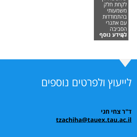
לקחת חלק
משמעותי
בהתמודדות
עם אתגרי
הסביבה
למידע נוסף
לייעוץ ולפרטים נוספים
ד"ר צחי חגי
tzachiha@tauex.tau.ac.il