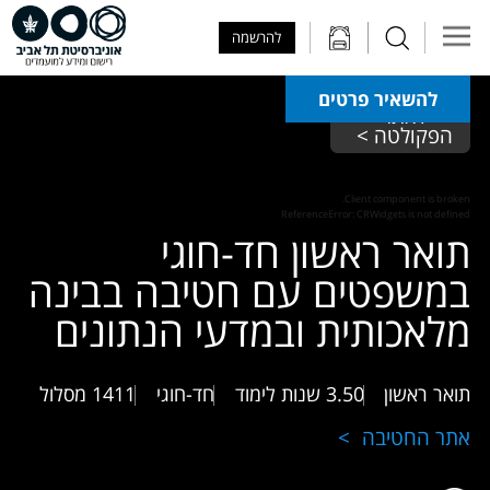
Skip to Main Content
Skip to Main Menu
Skip to Top Menu
להרשמה
להשאיר פרטים
לאתר 
הפקולטה > 
Client component is broken.
ReferenceError: CRWidgets is not defined
תואר ראשון חד-חוגי
במשפטים עם חטיבה בבינה
מלאכותית ובמדעי הנתונים
תואר ראשון
3.50 שנות לימוד
חד-חוגי
1411
מסלול
אתר החטיבה