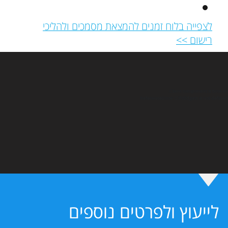
לצפייה בלוח זמנים להמצאת מסמכים ולהליכי
רישום >>
Client component is broken.
ReferenceError: CRWidgets is not defined
לייעוץ ולפרטים נוספים