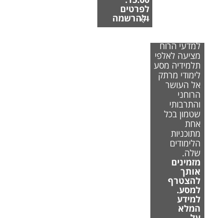
לפרטים
ולהרשמה
הפקולטה
למדעי הרוח
מציעה לאלפי
תלמידיה מסע
לימודי מרתק
אל העושר
הרוחני
והתרבותי
שטמון בכל
אחת
מתוכניות
הלימודים
שלה.
מזמינים
אותך
להצטרף
למסע.
למידע
המלא
על