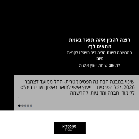
רוצה להבין איזה תואר באמת
מתאים לך?
ההרשמה לשנת הלימודים תשפ"ז לקראת
סיום!
לתיאום שיחת ייעוץ אישית
שינוי במבנה הבחינה הפסיכומטרית- החל ממועד דצמבר
חדש! תואר
2026. לכל הפרטים
|
ייעוץ אישי לתואר ראשון ושני בביה"ס
במדעי הרו
ללימודי חברה ומדיניות. להרשמה
הלימוד >>
לדעת
1
2
3
4
5
סמסטר א
תשפ"ז