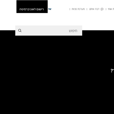
רישום לאוניברסיטה
 אותי
דברו איתנו
מערכת פניות
He
?
מסלול חד-חוגי בתוכנית
הרוח. לכל הפרטים
|
למועדי
 הלימוד >>
|
התקבלת
ע מה שצריך לדעת