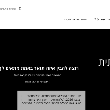
Skip to Main Content
Skip to Main Menu
Skip to Top Menu
התוכניות שמעניינות
ר לעזור לך?
רישום לאוניברסיטה
ית
רוצה להבין איזה תואר באמת מתאים לך
ההרשמה לשנת הלימודים תשפ"ז לקראת סיום!
לתיאום שיחת ייעוץ אישית
ן ושני עם סגל ביה"ס
שינוי במבנה הבחינה הפסיכומטרית- החל ממועד
חדש! תואר ראשון ב
ם ולהרשמה
דצמבר 2026. לכל הפרטים
|
ייעוץ אישי לתואר
הרב-תחומית במדעי 
ראשון ושני בביה"ס ללימודי חברה ומדיניות. להרשמה
הרישום לכל תוכניות
ללימודים? כל המיד