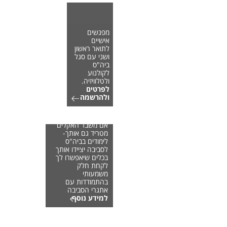
מפגשים
אישיים
לתואר ראשון
ושני עם סגל
ביה"ס
לקולנוע
ולטלוויזיה.
לפרטים
ולהרשמה
אם משבר האקלים
מטריד גם אותך-
לימודים בביה"ס
לסביבה יציידו אותך
בכלים שיאפשרו לך
לקחת חלק
משמעותי
בהתמודדות עם
אתגרי הסביבה
למידע נוסף