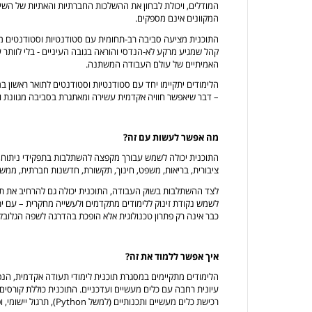
המודלים, ויכולת לבחון את ההשלכות החברתיות והאתיות של הש
המקוונים אינם מספקים.
התוכנית מציעה סביבה רב-תחומית עם סטודנטיות וסטודנטים מת
קהל שמגיע מרקע לא-הנדסי והוראה בגובה העיניים - בלי לוותר ע
האמיתיים של עולם העבודה המשתנה.
הלימודים יתקיימו יחד עם סטודנטיות וסטודנטים לתואר ראשון 
– דבר שיאפשר חוויה אקדמית עשירה ומאתגרת בסביבה מגוונת ו
מה אפשר לעשות עם זה?
התוכנית יכולה לשמש עבורך מקפצה להשתלבות בתפקידי ניתוח, מח
ציבורית, בריאות, משפט, חינוך, תקשורת, חדשנות חברתית, ממשל 
לצד ההשתלבות בשוק העבודה, התוכנית יכולה גם להרחיב את תח
לשמש נקודת זינוק ללימודים מתקדמים ולעשייה מחקרית – עם ית
כבר אינה רק פתרון טכנולוגית אלא הופכת בהדרגה לשפה הגלובל
איך אפשר ללמוד את זה?
הלימודים מתקיימים במסגרת תוכנית לימודי תעודה אקדמית, ה
עיונית רחבה עם כלים מעשיים ועדכניים. התוכנית כוללת קורסים
רכישת כלים מעשיים ותכנותיים (למשל Python), תרגול יישומי, ופרויקט מסכם המאפשר התנסות מעשית.