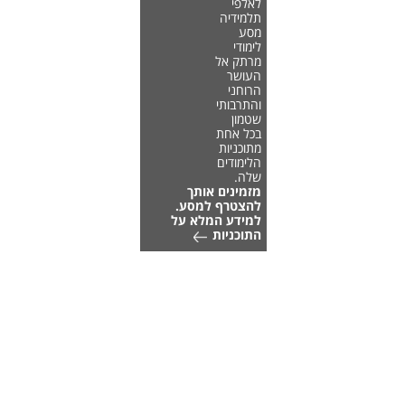
לאלפי
תלמידיה
מסע
לימודי
מרתק אל
העושר
הרוחני
והתרבותי
שטמון
בכל אחת
מתוכניות
הלימודים
שלה.
מזמינים אותך
להצטרף למסע.
למידע המלא על
התוכניות