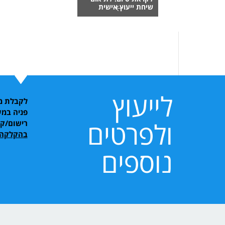
שיחת ייעוץ אישית
לייעוץ
לקבלת מי
פניה במע
ולפרטים
רישום/ק
בהקלקה 
נוספים