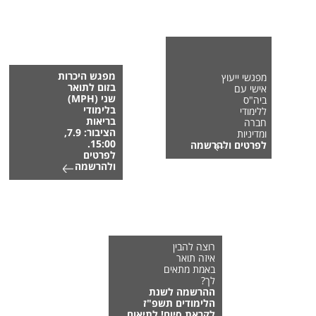
מפגש היכרות
מפגשי ייעוץ
בזום לתואר
אישי עם
שני (MPH)
ביה"ס
בלימודי
ללימודי
בריאות
חברה
הציבור: 7.9,
ומדיניות
15:00.
לפרטים ולהרשמה
לפרטים
ולהרשמה
רוצה להבין
איזה תואר
באמת מתאים
לך?
ההרשמה לשנת
הלימודים תשפ"ז
לקראת סיום! לתיאום