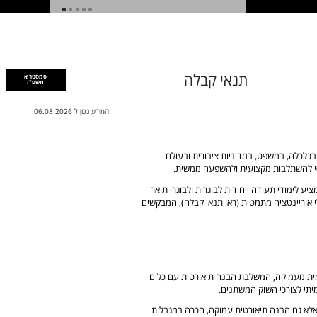
1
2
3
4
5
תנאי קבלה
סמסטר א
תשפ"ז
המידע נכון ל
06.08.2026
 בכלכלה, במשפט, במדיניות ציבורית ובעולם
יסי להשתלבות מקצועית ולהשפעה ממשית.
ע לימודי תעודה ייחודית לבוגרות ולבוגרי תואר
 אוריינטציה מתמטית (ראו תנאי קבלה), המבקשים
מית מעמיקה, המשלבת הבנה תיאורטית עם כלים
יתי לצורכי השוק המשתנים.
 אלא גם הבנה תיאורטית עמוקה, הכרה במגבלות