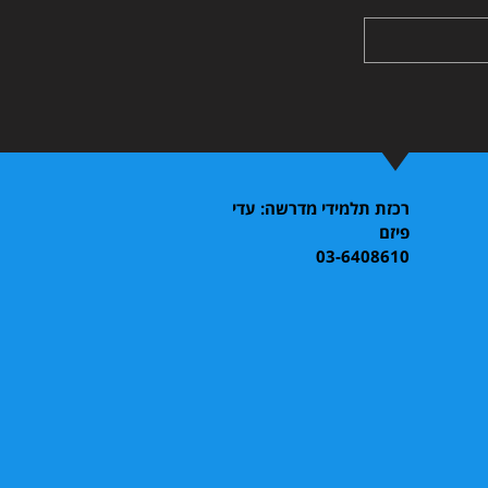
רכזת תלמידי מדרשה: עדי
פיזם
03-6408610