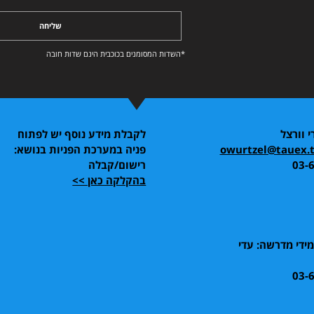
שליחה
*השדות המסומנים בכוכבית הינם שדות חובה
י וורצל
לקבלת מידע נוסף יש לפתוח
owurtzel@tauex.ta
פניה במערכת הפניות בנושא:
03-
רישום/קבלה
בהקלקה כאן >>
ידי מדרשה: עדי
03-