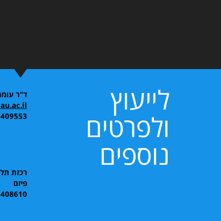
לייעוץ
ד"ר עומר
u.ac.il
ולפרטים
6409553
נוספים
רכזת תלמ
פיזם
6408610