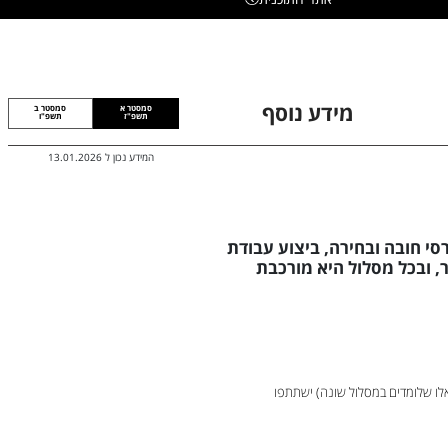
מידע נוסף
סמסטר א
סמסטר ב
תשפ"ז
תשפ"ו
המידע נכון ל
13.01.2026
 ש"ס הכוללים קורסי חובה ובחירה, ביצוע עבודת
 ובכל מסלול היא מורכבת
לו שלומדים במסלול שונה) ישתתפו