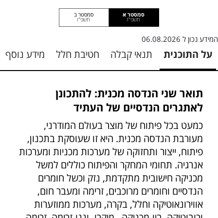
סמסטר א
סמסטר ב
תשפ"ז
תשפ"ו
המידע נכון ל
06.08.2026
על התוכנית
תנאי קבלה
חטיבת חלל
מידע נוסף
תואר שני הנדסה מכנית: להתכונן
לאתגרים הנדסיים של העתיד
כמעט בכל פיתוח של מוצר בעולם המודרני,
מעורבת הנדסה מכנית. היא זו שעוסקת בתכנון,
פיתוח, ייצור ותחזוקה של מערכות מכניות ומערכות
אנרגיה. תחומי המחקר והפיתוח כוללים למשל
מכניקה חישובית מתקדמת, נזק וכשל חומרים
הנדסיים וחומרים מרוכבים, זרימה ומעבר חום,
אווירונאוטיקה וחלל, בקרה, מערכות ממוזערות
ורובוטיקה, ביו-מכניקה , מיקרו- וננו-זרימה, זרימה