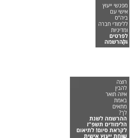
מפגשי ייעוץ
אישי עם
ביה"ס
ללימודי חברה
ומדיניות
לפרטים
ולהרשמה
רוצה
להבין
איזה תואר
באמת
מתאים
לך?
ההרשמה לשנת
הלימודים תשפ"ז
לקראת סיום! לתיאום
שיחת ייעוץ אישית