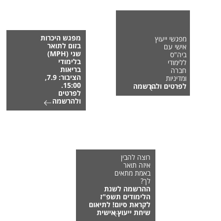
מפגש היכרות
מפגשי ייעוץ
בזום לתואר
אישי עם
שני (MPH)
ביה"ס
בלימודי
ללימודי
בריאות
חברה
הציבור: 7.9,
ומדיניות
15:00.
לפרטים ולהרשמה
לפרטים
ולהרשמה
רוצה להבין
איזה תואר
באמת מתאים
לך?
ההרשמה לשנת
הלימודים תשפ"ז
לקראת סיום! לתיאום
שיחת ייעוץ אישית