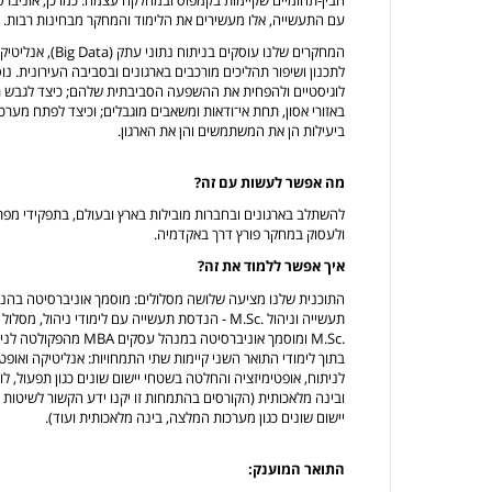
עם התעשייה, אלו מעשירים את הלימוד והמחקר מבחינות רבות.
המחקרים שלנו עוסקי
לתכנון ושיפור תהליכים מורכבים בארגונים ובסביבה העירונית. נוס
לוגיסטיים ולהפחית את ההשפעה הסביבתית שלהם; כיצד לגבש ר
באזורי אסון, תחת אי־ודאות ומשאבים מוגבלים; וכיצד לפתח מע
ביעילות הן את המשתמשים והן את הארגון.
מה אפשר לעשות עם זה?
להשתלב בארגונים ובחברות מובילות בארץ ובעולם, בתפקידי מפת
ולעסוק במחקר פורץ דרך באקדמיה.
איך אפשר ללמוד את זה?
תעשייה וניהול .M.Sc - הנדסת תעשייה עם לימודי נ
.M.Sc ומוסמך אוניברסיטה במנהל עסקים MBA מהפקולטה לניהול.
בתוך לימודי התואר השני קיימות שתי התמחויות: אנליטיקה ואופט
לניתוח, אופטימיזציה והחלטה בשטחי יישום שונים כגון תפעול, לו
ובינה מלאכותית (הקורסים בהתמחות זו יקנו ידע הקשור לשיטות ל
יישום שונים כגון מערכות המלצה, בינה מלאכותית ועוד).
התואר המוענק: