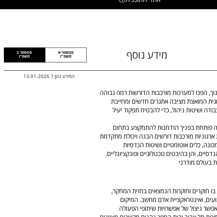
מידע נוסף
סמסטר א
סמסטר ב
תשפ"ז
תשפ"ו
המידע נכון ל
13.01.2026
ינוך, הפכו למערכות מורכבות הדורשות רמה גבוהה
וגית המואצת מציבה אתגרים חדשים ומחייבת
בודה ושיטות ניהול, כדי להבטיח תפקוד יעיל
יה פותחת בפניך הזדמנות להתמקצע בתחום
 ארגוניות מורכבות דורשים הבנה ויכולת מתקדמת
ת, ממשקי אדם–מכונה, כלים אוטומטיים ושיטות הנדסיות
סיים, והן בהיבטים טכנולוגיים ופונקציונליים.
ת בעולם מודרני
ש בו חוקרים וחוקרות הנמצאים בחזית המחקר,
ועים, ואינטראקציית אדם מחשב. המיקום
אפשר ניצול של אפשרויות שיתופי הפעולה
סיטת תל אביב ובית הספר נהנים מקשרים מצוינים