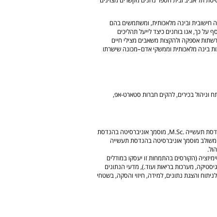
ם בניתוח נתוני עתק (Big Data), אנליטיקה חישובית ובינה מלאכותית, ומשתמשים בהם
ף על כך, אנו בוחנים כיצד לייעל תהליכים
שתות אספקה ולהקצות משאבים מצילי חיים
רכות בינה מלאכותית וממשקי אדם–מכונה שישרתו
ח וניהול בכירים, להקים חברות סטארט-אפ,
התוכנית שלנו מציעה שלושה מסלולים: מוסמך אוניברסיטה בהנדסת תעשייה .M.Sc, מוסמך אוניברסיטה בהנדסת
יהול, מסלול משולב מוסמך אוניברסיטה בהנדסת תעשייה
ימיזציה (הקורסים בהתמחות זו יעסקו במודלים
גיסטיקה, מערכות בריאות ועוד.), מדעי הנתונים
ניתוח והצגת נתונים, למידה, חיזוי והסקה, בשטחי