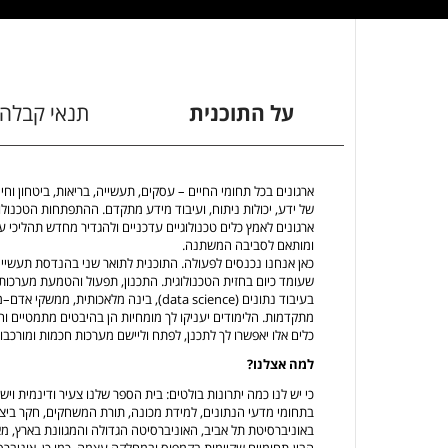
על התוכנית
תנאי קבלה
ארגונים בכל תחומי החיים – עסקים, תעשייה, בריאות, ביטחון וח
של ידע, יכולות ניתוח, ועיבוד מידע מתקדם. ההתפתחות הטכנול
ארגונים לאמץ כלים טכנולוגיים עדכניים ולהגדיר מחדש תהליכי ע
ומותאם לסביבה המשתנה.
כאן אנחנו נכנסים לפעולה. התוכנית לתואר שני בהנדסת תעשי
שעומד כיום בחזית הטכנולוגית. התכנון, תפעול והטמעת מערכות
בעיבוד נתונים (data science), בינה מלאכותי
מתקדמות. הלימודים יעניקו לך מומחיות הן בהיבטים מתמטיים והנד
כלים אלו יאפשרו לך לתכנן, לפתח וליישם מערכות חכמות ומורכבו
למה אצלנו?
כי יש לנו כמה יתרונות בולטים: בית הספר שלנו צעיר ודינמית וי
בתחומי מדעי הנתונים, למידת מכונה, תורת המשחקים, חקר ביצ
באוניברסיטת תל אביב, האוניברסיטה הגדולה והמגוונת בארץ, מ
הבין-תחומיים שקיימות בקמפוס ובמחלקה עצמה. כמו כן, אוניבר