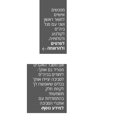
מפגשים
אישיים
לתואר ראשון
ושני עם סגל
ביה"ס
לקולנוע
ולטלוויזיה.
לפרטים
ולהרשמה
אם משבר האקלים
מטריד גם אותך-
לימודים בביה"ס
לסביבה יציידו אותך
בכלים שיאפשרו לך
לקחת חלק
משמעותי
בהתמודדות עם
אתגרי הסביבה
למידע נוסף