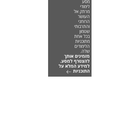
מסע
לימודי
מרתק אל
העושר
הרוחני
והתרבותי
שטמון
בכל אחת
מתוכניות
הלימודים
שלה.
מזמינים אותך
להצטרף למסע.
למידע המלא על
התוכניות