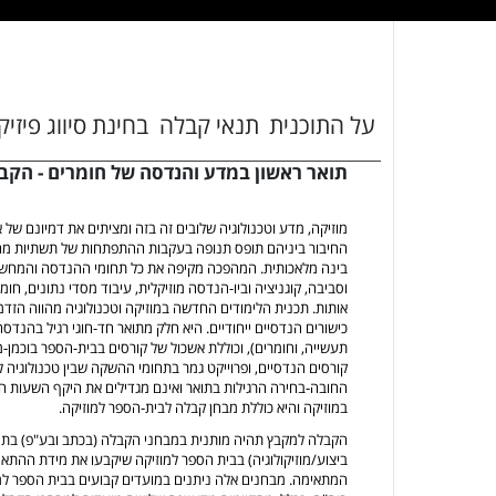
על התוכנית
תנאי קבלה
בחינת סיווג פיזיק
תואר ראשון במדע והנדסה של חומרים - הקבץ
מוזיקה, מדע וטכנולוגיה שלובים זה בזה ומציתים את דמיונם ש
החיבור ביניהם תופס תנופה בעקבות ההתפתחות של תשתיות מחשוב
בינה מלאכותית. המהפכה מקיפה את כל תחומי ההנדסה והמחשבים
וסביבה, קוגניציה וביו-הנדסה מוזיקלית, עיבוד מסדי נתונים, חו
אותות. תכנית הלימודים החדשה במוזיקה וטכנולוגיה מהווה הזדמנו
כישורים הנדסיים ייחודיים. היא חלק מתואר חד-חוגי רגיל בהנדס
תעשייה, וחומרים), וכוללת אשכול של קורסים בבית-הספר בוכמן-
קורסים הנדסיים, ופרוייקט גמר בתחומי ההשקה שבין טכנולוגיה 
החובה-בחירה הרגילות בתואר ואינם מגדילים את היקף השעות הכו
במוזיקה והיא כוללת מבחן קבלה לבית-הספר למוזיקה.
הקבלה למקבץ תהיה מותנית במבחני הקבלה (בכתב ובע"פ) בתיאו
ביצוע/מוזיקולוגיה) בבית הספר למוזיקה שיקבעו את מידת ההתאמ
המתאימה. מבחנים אלה ניתנים במועדים קבועים בבית הספר למו