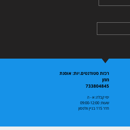
רכזת סטודנטים.יות: אוסנת
ממן
733804845
ימי קבלה: א - ה
שעות: 09:00-12:00
חדר 115 בניין וולפסון