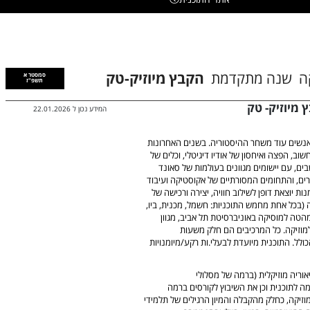
ה
שנה מתקדמת
הקבץ מיוזיק-טק
סמסטר א
תשפ"ז
 מיוזיק- טק
המידע נכון ל
22.01.2026
ל אנשים עוד משחר ההיסטוריה. בשנים האחרונות
, הפצה ואיחסון של אודיו דיגיטלי, וכלים של
, עם יישומים מגוונים בעולמות של סאונד
מרים, והתחומים המסורתיים של אקוסטיקה ועיבוד
ת יוצאת דופן לשילוב חוויה, יצירה ורכישה של
ה (בכל אחת מחמש התוכניות: חשמל, מכנית, ביו,
מהטה למוסיקה באוניברסיטת תל אביב, מגוון
למוזיקה. כל המרכיבים הם חלק משעות
לל. התוכנית מיועדת לבעלי.ות רקע/מיומנויות
ריה מוזיקלית (ברמה של מסלולי
ה לתוכנית וכן את השיבוץ לקורסים ברמה
זיקה, כחלק מהקבלה והמיון הרגילים של תלמידי