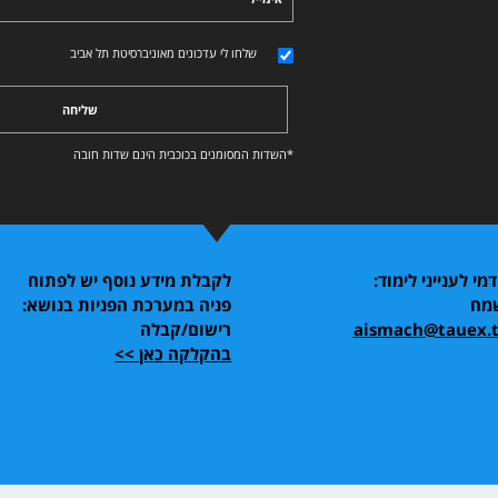
שלחו לי עדכונים מאוניברסיטת תל אביב
שליחה
*השדות המסומנים בכוכבית הינם שדות חובה
מי לענייני לימוד:
לקבלת מידע נוסף יש לפתוח
שמח
פניה במערכת הפניות בנושא:
aismach@tauex.ta
רישום/קבלה
בהקלקה כאן >>