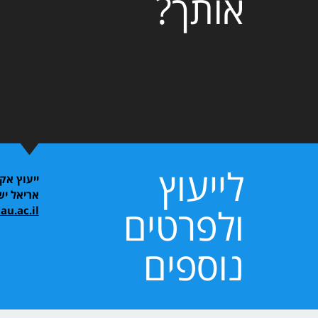
אותך?
לייעוץ
ייעוץ אקד
אריאל י
ולפרטים
u.ac.il
נוספים