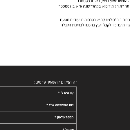
התיאורטיים: במאי, ביולי ובספטמבר.
 תחילת הלימודים או במהלך שנה א' או ב' (סמסטר
ירות ביה"ס למוזיקה או בפרסומים יעודיים מטעם
וד מועד כדי לקבל ייעוץ בהכנה לבחינות הקבלה
זה המקום להשאיר פרטים:
קוראים לי *
שם המשפחה שלי *
מספר טלפון *
אימייל *