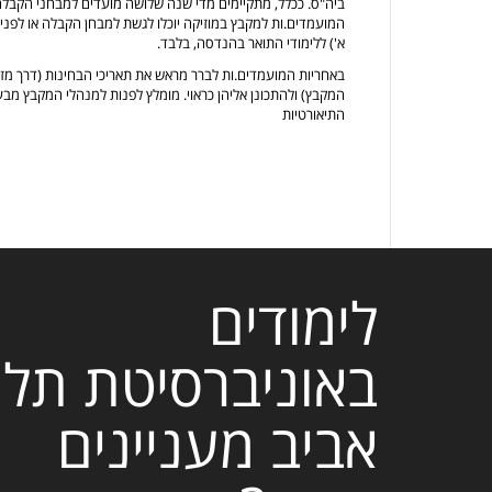
ביה"ס. ככלל, מתקיימים מדי שנה שלושה מועדים למבחני הקבלה 
המועמדים.ות למקבץ במוזיקה יוכלו לגשת למבחן הקבלה או לפני
א') ללימודי התואר בהנדסה, בלבד.
באחריות המועמדים.ות לברר מראש את תאריכי הבחינות (דרך מזכ
המקבץ) ולהתכונן אליהן כראוי. מומלץ לפנות למנהלי המקבץ מבע
התיאורטיות
לימודים
באוניברסיטת תל
אביב מעניינים