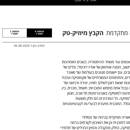
 מתקדמת
הקבץ מיוזיק-טק
סמסטר א
סמסטר ב
תשפ"ז
תשפ"ו
המידע נכון ל
06.08.2026
ל אנשים עוד משחר ההיסטוריה. בשנים האחרונות
, הפצה ואיחסון של אודיו דיגיטלי, וכלים של
, עם יישומים מגוונים בעולמות של סאונד
מרים, והתחומים המסורתיים של אקוסטיקה ועיבוד
ת יוצאת דופן לשילוב חוויה, יצירה ורכישה של
ה (בכל אחת מחמש התוכניות: חשמל, מכנית, ביו,
מהטה למוסיקה באוניברסיטת תל אביב, מגוון
למוזיקה. כל המרכיבים הם חלק משעות
לל. התוכנית מיועדת לבעלי.ות רקע/מיומנויות
ריה מוזיקלית (ברמה של מסלולי
ה לתוכנית וכן את השיבוץ לקורסים ברמה
זיקה, כחלק מהקבלה והמיון הרגילים של תלמידי