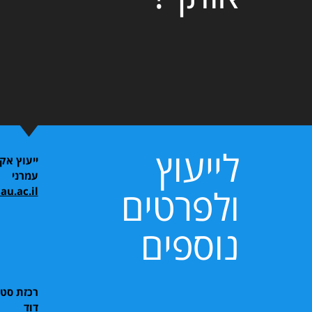
לייעוץ
ייעוץ אק
עמרני
ולפרטים
au.ac.il
נוספים
רכזת סטו
דוד