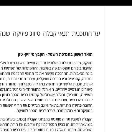
על התוכנית
תנאי קבלה
סיווג פיזיקה
שנה
תואר ראשון בהנדסת חשמל - הקבץ מיוזיק- טק
מוזיקה, מדע וטכנולוגיה שלובים זה בזה ומציתים את דמיונם ש
החיבור ביניהם תופס תנופה בעקבות ההתפתחות של תשתיות מחשוב
בינה מלאכותית. המהפכה מקיפה את כל תחומי ההנדסה והמחשבים
וסביבה, קוגניציה וביו-הנדסה מוזיקלית, עיבוד מסדי נתונים, חו
אותות. תכנית הלימודים החדשה במוזיקה וטכנולוגיה מהווה הזדמנו
כישורים הנדסיים ייחודיים. היא חלק מתואר חד-חוגי רגיל בהנדס
תעשייה, וחומרים), וכוללת אשכול של קורסים בבית-הספר בוכמן-
קורסים הנדסיים, ופרוייקט גמר בתחומי ההשקה שבין טכנולוגיה 
החובה-בחירה הרגילות בתואר ואינם מגדילים את היקף השעות הכו
במוזיקה והיא כוללת מבחן קבלה לבית-הספר למוזיקה.
הקבלה למקבץ תהיה מותנית במבחני הקבלה (בכתב ובע"פ) בתיאו
ביצוע/מוזיקולוגיה) בבית הספר למוזיקה שיקבעו את מידת ההתאמ
המתאימה. מבחנים אלה ניתנים במועדים קבועים בבית הספר למו