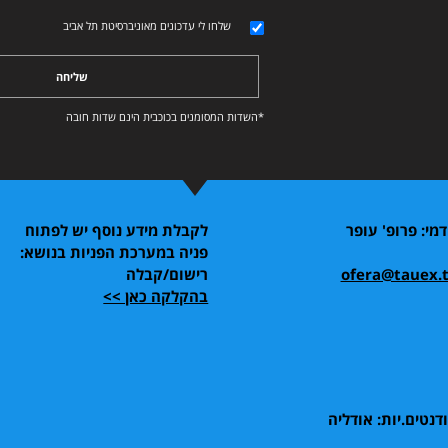
שלחו לי עדכונים מאוניברסיטת תל אביב
שליחה
*השדות המסומנים בכוכבית הינם שדות חובה
דמי: פרופ' עופר
לקבלת מידע נוסף יש לפתוח
פניה במערכת הפניות בנושא:
ofera@tauex.t
רישום/קבלה
בהקלקה כאן >>
דנטים.יות: אודליה