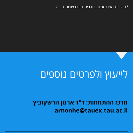
*השדות המסומנים בכוכבית הינם שדות חובה
לייעוץ ולפרטים נוספים
מרכז ההתמחות: ד"ר ארנון הרשקוביץ
arnonhe@tauex.tau.ac.il