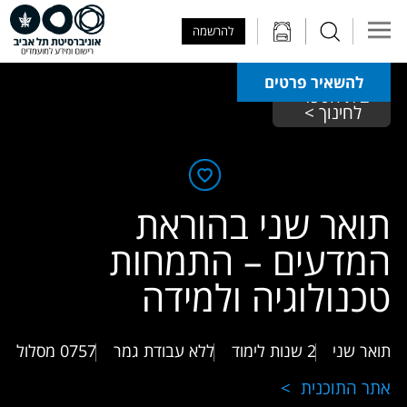
Skip to Main Content
Skip to Main Menu
Skip to Top Menu
להרשמה
להשאיר פרטים
בית הספר 
לחינוך >
תואר שני בהוראת
המדעים – התמחות
טכנולוגיה ולמידה
תואר שני
2 שנות לימוד
ללא עבודת גמר
0757
מסלול
אתר התוכנית