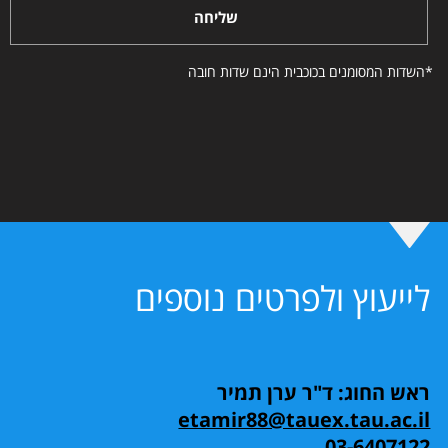
שליחה
*השדות המסומנים בכוכבית הינם שדות חובה
לייעוץ ולפרטים נוספים
ראש החוג: ד"ר ערן תמיר
etamir88@tauex.tau.ac.il
03-6407122