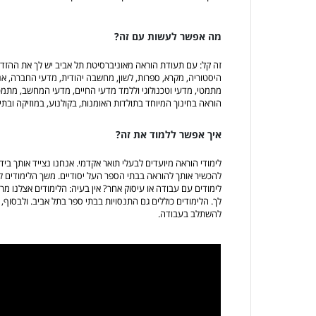
מה אפשר לעשות עם זה?
זה קל: עם תעודת הוראה מאוניברסיטת תל אביב יש לך את ההזדמ
היסטוריה, מקרא, ספרות, לשון, מחשבה יהודית, מדעי החברה, אנג
מתמטי, מדעי וטכנולוגי וללמד מדעי החיים, מדעי המחשב, מתמט
הוראה בחינוך המיוחד בתולדות האומנות, בקולנוע, במוזיקה ובתיא
איך אפשר ללמוד את זה?
לימודי הוראה מיועדים לבעלי תואר אקדמי. אנחנו נצייד אותך בי
להכשיר אותך להוראה בבתי הספר העל יסודיים. משך הלימודים ל
לימודים עם עבודה או עיסוק אחר? אין בעיה: הלימודים אצלנו מר
לך. הלימודים כוללים גם התנסויות בבתי ספר בתל אביב. ולבסוף
להשתלב בעבודה.