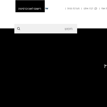
רישום לאוניברסיטה
 אותי
דברו איתנו
מערכת פניות
He
?
ה הפסיכומטרית- החל ממועד
חדש! תואר ראשון במסלול חד-חוגי בתוכנית
|
ייעוץ אישי לתואר
הרב-תחומית במדעי הרוח. לכל הפרטים
|
למועדי
ללימודי חברה ומדיניות. להרשמה
הרישום לכל תוכניות הלימוד >>
|
התקבלת
ללימודים? כל המידע מה שצריך לדעת