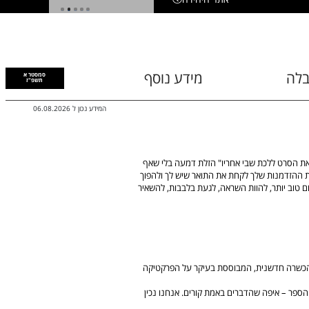
1
2
3
4
5
בלה
מידע נוסף
סמסטר א
תשפ"ז
המידע נכון ל
06.08.2026
 את הסרט ללכת שבי אחריו" הזלת דמעה בלי שאף
את ההזדמנות שלך לקחת את התואר שיש לך ולהפוך
 טוב יותר, להוות השראה, לגעת בלבבות, להשאיר
ת הכשרה חדשנית, המבוססת בעיקר על הפרקטיקה
הספר – איפה שהדברים באמת קורים. אנחנו נכין