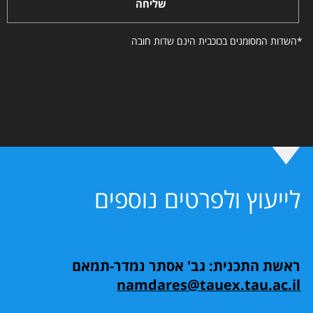
שליחה
*השדות המסומנים בכוכבית הינם שדות חובה
לייעוץ ולפרטים נוספים
ראשת התכנית: גב' אסתר נמדר-תמאם
namdares@tauex.tau.ac.il