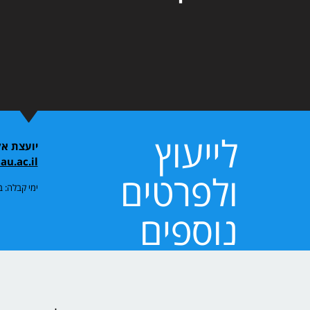
לייעוץ
יועצת אק
au.ac.il
ולפרטים
ימי קבלה: 
נוספים