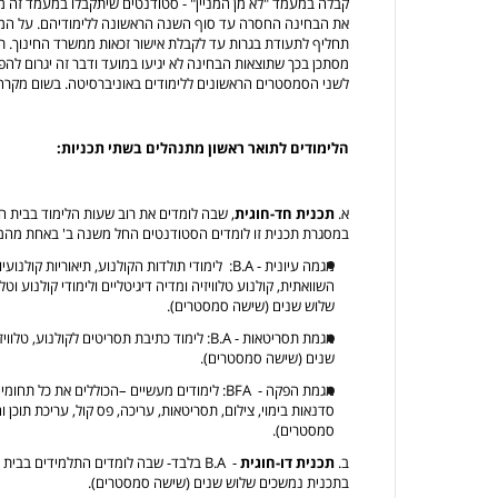
קבלה במעמד "לא מן המניין" - סטודנטים שיתקבלו במעמד זה 
את הבחינה החסרה עד סוף השנה הראשונה ללימודיהם. על המ
תחליף לתעודת בגרות עד לקבלת אישור זכאות ממשרד החינוך. ת
מסתכן בכך שתוצאות הבחינה לא יגיעו במועד ודבר זה יגרום להפס
לשני הסמסטרים הראשונים ללימודים באוניברסיטה. בשום מקר
הלימודים לתואר ראשון מתנהלים בשתי תכניות:
א.
תכנית חד-חוגית
, שבה לומדים את רוב שעות הלימוד בבית 
במסגרת תכנית זו לומדים הסטודנטים החל משנה ב' באחת מהמ
מגמה עיונית - B.A: לימודי תולדות הקולנוע, תיאוריות
השוואתית, קולנוע טלוויזיה ומדיה דיגיטליים ולימודי קולנוע וטל
שלוש שנים (שישה סמסטרים).
מגמת תסריטאות - B.A: לימוד כתיבת תסריטים לקו
שנים (שישה סמסטרים).
מגמת הפקה - BFA: לימודים מעשיים –הכוללים את כ
סדנאות בימוי, צילום, תסריטאות, עריכה, פס קול, עריכת תוכן
סמסטרים).
ב.
תכנית דו-חוגית
- B.A בלבד- שבה לומדים התלמידים בבית
בתכנית נמשכים שלוש שנים (שישה סמסטרים).