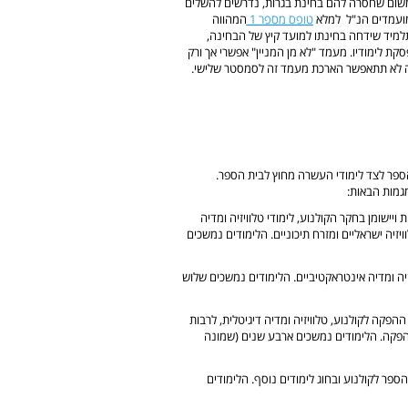
משום שחסרה להם בחינת בגרות, נדרשים להשלים
ועמדים הנ"ל למלא
טופס מספר 1
המהווה
למיד שידחה בחינתו למועד קיץ של הבחינה,
קת לימודיו. מעמד "לא מן המניין" אפשרי אך ורק
ה לא תתאפשר הארכת מעמד זה לסמסטר שלישי.
הספר לצד לימודי העשרה מחוץ לבית הספר.
גמות הבאות:
 קולנועיות ויישומן בחקר הקולנוע, לימודי טלוויזיה ומדיה
וויזיה ישראליים ומזרח תיכוניים. הלימודים נמשכים
לנוע, טלוויזיה ומדיה אינטראקטיביים. הלימודים נמשכים שלוש
ל תחומי ההפקה לקולנוע, טלוויזיה ומדיה דיגיטלית, לרבות
 והפקה. הלימודים נמשכים ארבע שנים (שמונה
 הספר לקולנוע ובחוג לימודים נוסף. הלימודים