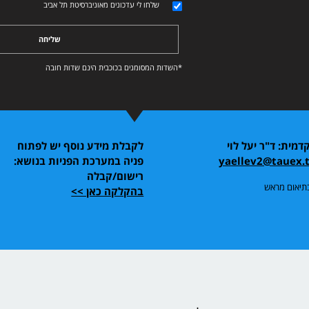
שלחו לי עדכונים מאוניברסיטת תל אביב
שליחה
*השדות המסומנים בכוכבית הינם שדות חובה
דמית: ד"ר יעל לוי
לקבלת מידע נוסף יש לפתוח
yaellev2@tauex.t
פניה במערכת הפניות בנושא:
רישום/קבלה
בתיאום מראש
בהקלקה כאן >>